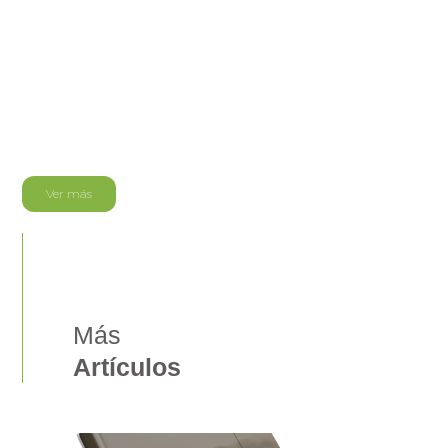
el 46% de la oferta hídrica, recurso que genera el 70% de la energía que
se consume actualmente. Finalmente, los Ministros de Energía de
Colombia y Chile dialogaron sobre temas como la incorporación de
energías renovables en ambos países, la movilidad sostenible y los
avances del cumplimiento de la meta colectiva de llegar con un 70%
de la matriz de generación eléctrica de América Latina con fuentes de
energía renovable para el año 2030.
Ver más
Más
Artículos