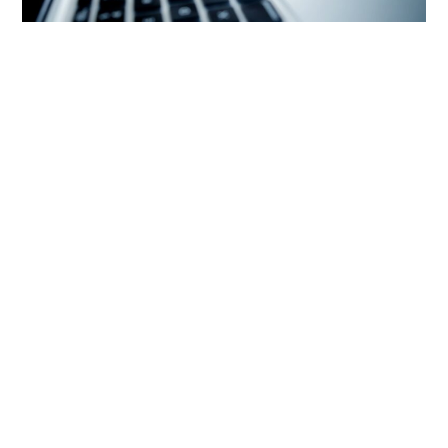
Actualmente, Colombia se encuentra trabajando en la construcción
de una hoja de ruta para el despliegue de la generación de energía a
partir de hidrógeno, así como en la determinación de los potenciales a
nivel nacional para el aprovechamiento de este recurso. Esto, teniendo
en cuenta el aporte que este combustible podría tener en la transición
energética y las proyecciones favorables de crecimiento de la demanda
global de energía suministrada con hidrógeno en distintos sectores de
la economía. Esta hoja de ruta, apoyada para su desarrollo por parte
de Chile, tiene como objetivo definir un plan para los próximos 10 años
para establecer una economía del hidrógeno, evaluando las posibles
fuentes de hidrógeno verde y azul en el país, las oportunidades de
mercado en diferentes segmentos y las posibilidades de
exportación. Los dos países cuentan con oportunidades de
cooperación en materia de conocimiento adquirido en el desarrollo de
dicha hoja de ruta para la incorporación de este energético, la creación
de vínculos de información sobre las oportunidades de proyectos
piloto y las oportunidades de mercado para los subproductos. En este
camino la empresa privada también juega un rol fundamental para
el desarrollo de la transición energética. Por eso, Colombia he tenido
acercamientos con importantes empresas como Siemens Energy, que