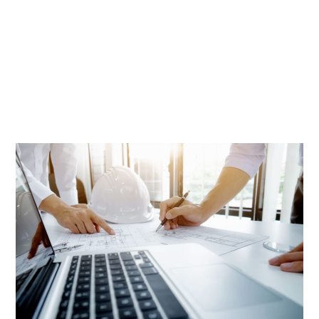
esfuerzos para la incorporación del hidrógeno como energético limpio
en América Latina, continuando la senda de transición energética que
han liderado los dos países y en medio de una agenda internacional
que adelanta el Gobierno Nacional en ese país. En este sentido, existen
grandes oportunidades para que los gobiernos de Colombia y Chile
puedan aunar esfuerzos que ayuden a la consolidación de un
mercado competitivo de exportación de hidrógeno hacia otros
continentes, donde los dos países se posicionen como productores a
gran escala de este combustible.