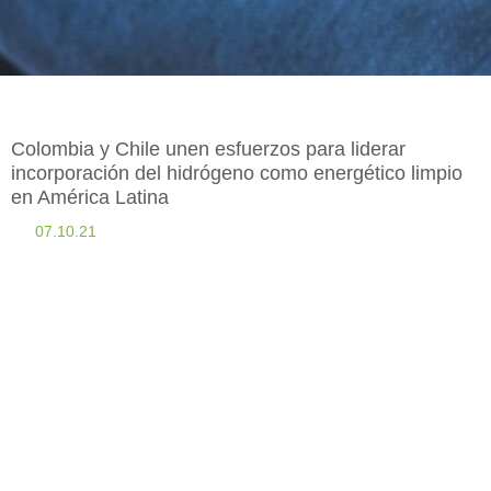
Colombia y Chile unen esfuerzos para liderar
incorporación del hidrógeno como energético limpio
en América Latina
07.10.21
Ambos países cuentan con gran potencial para consolidar un
mercado de exportación de hidrógeno hacia otros continentes.-
Colombia tiene actualmente avanza en la construcción de la hoja de
ruta para la generación de energía a partir del hidrógeno.- El
hidrógeno azul, como parte de la ruta de transición energética y la
movilidad sostenible, puede aportar en la reducción de emisiones de
CO2.
Minenergía. 11 de diciembre de 2020.
Bogotá, Colombia. El
Ministro de Energía de Colombia, Diego Mesa, se reunió en Santiago de
Chile con su homólogo, Juan Carlos Jobet, con el fin de unificar