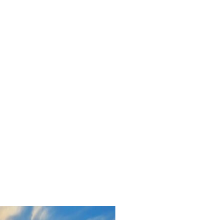
estos momentos China, la Unión Europea
rque si se puede sustituir el gas o el
nergética hacia fuentes ambientalmente
na política para el desarrollo del
ectos de energía limpia con ese gas
 señaló que hay un vínculo entre estas y
tro (de Minas) Diego Mesa– y vamos a
nos queda de este año y el primer
l Mandatario.