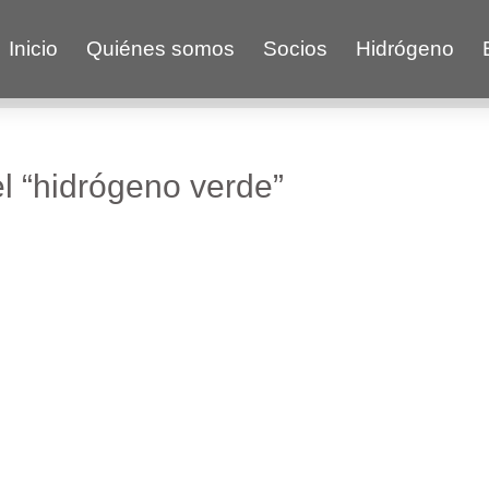
Inicio
Quiénes somos
Socios
Hidrógeno
l “hidrógeno verde”
tegia con miras a ser líder en la región en materia
l país multiplicó en dos años y medio por siete la ca
 en subastas más de 2.500 megas, las cuales estarán in
 las energías eólica o fotovoltaica en la matriz energ
, que se ha convertido ahora en el nuevo pulso geoener