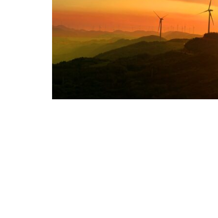
De hecho, desde el año pasado el Mini
instruyó a la Unidad de Planificación Min
que identifique las prospectivas de produ
En proceso
En la dirección de obtener ese apoyo chi
esfuerzos para la incorporación del hidr
mercado competitivo de exportación de 