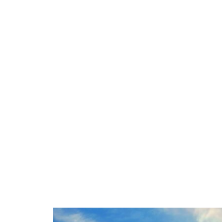
El hidrógeno «verde» es obtenido por e
y Estados Unidos se encuentran en una de
carbón en su producción, este combustibl
sostenibles.
El pasado noviembre el presidente Iván
hidrógeno verde e, incluso, recalcó qu
combustible.
Tras destacar el salto que ha dado el paí
las nuevas formas de energía. “Vamos a po
trabajar de la mano con Chile, en herman
trimestre de 2021 la hoja de ruta para el