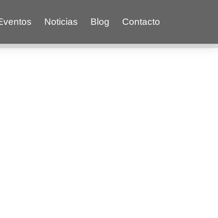
Eventos
Noticias
Blog
Contacto
 de generación de energías limpias
. El
pacidad instalada en energías renovables
staladas para agosto de 2022.
ética general, sino que Colombia también
gético mundial.