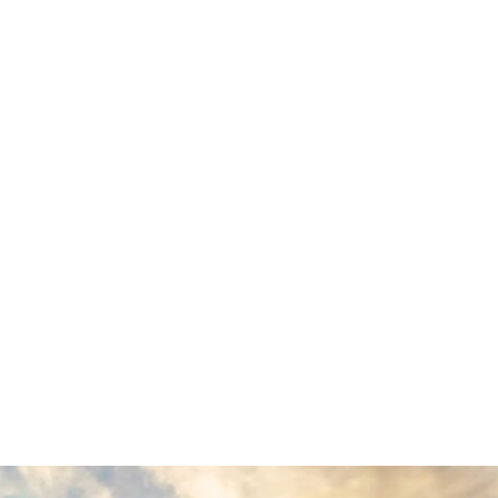
lectrólisis del agua con electricidad renovable.
En 
saforada carrera por dominar este mercado, más aún po
e se convertirá en la hoja de ruta de la transición e
 Duque anunció que el Gobierno pondría en marcha u
e esperaba dejar en marcha por lo menos tres proy
s en materia de energías renovables no convencionales,
ner en marcha -ya le di esa instrucción clara al minis
dad en este propósito; vamos a desarrollar en lo que 
 desarrollo de hidrógeno verde en Colombia”, precisó e