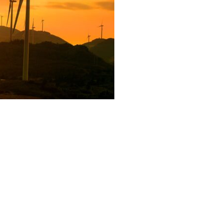
e combustibles como el hidrógeno.
Se
 Innovación para desarrollar un estudio
n Carlos Jobet, con el fin de unificar
én se analizó lo relativo a consolidar un