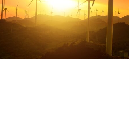
sterio de Minas y Energía está analizando el uso d
ero Energética y al Ministerio de Ciencia, Tecnología e
cción y el uso de este energético en el país.
leno, en diciembre Mesa se reunió con su homólogo, Jua
ógeno como energético limpio en América Latina. Tambi
hidrógeno hacia otros continentes.