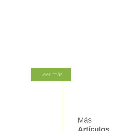
(FNCER), tales como la biomasa, los aprov
energético de residuos. Además de otras
Según informó el Senado, la iniciativa leg
de la ley formulará una política pública 
hidrógeno verde.
Dicha política pública
de acción que se implementará para log
Leer más
Más
Artículos