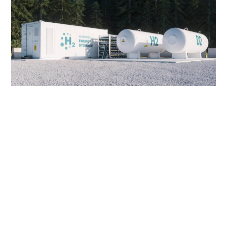
La transición en Colombia
Según lo anunció recientemente el
presidente Iván Duque, el país se propuso reducir las emisiones de G.E.I
en un 51% para el 2030, una meta alta teniendo en cuenta que solo
sectores como la agricultura, la ganadería y las minas y canteras — las
cuales son importantes emisores de gases efecto invernadero—
representan cerca del 13% del PIB en el país, según el MinMinas. Una de
las herramientas para contribuir a esta meta y del cual poco se ha
hablado es el uso del hidrógeno verde como parte de la transición
energética en el país. Para ahondar en los retos que esta fuente de
energía limpia representa para el país, el Centro ODS para América
Latina y el Caribe de la Universidad de los Andes (CODS) consultó a
Andrés Amell, coordinador del Grupo de Ciencia y Tecnología y Uso
Racional de la Energía y profesor titular de la Universidad de