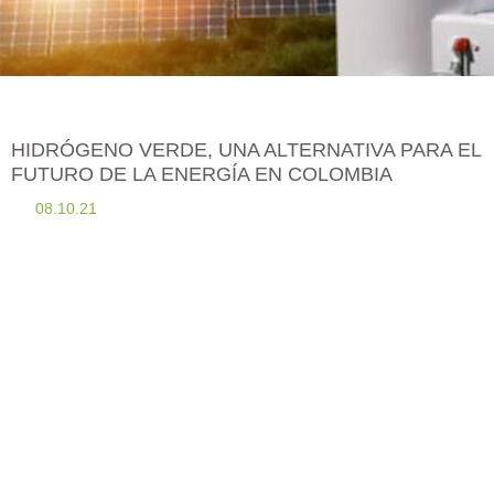
HIDRÓGENO VERDE, UNA ALTERNATIVA PARA EL
FUTURO DE LA ENERGÍA EN COLOMBIA
08.10.21
El año 2021 plantea diferentes dilemas para todas las naciones del
mundo. Ante un posible escenario de recesión económica — en
América Latina y el Caribe la Cepal estima una caída del PIB entre
-5,3% y -7,5 %— los gobiernos están buscando nuevas salidas y
oportunidades. Estas, como lo han recomendado diferentes
organismos internacionales (el Foro Económico Mundial es uno de
ellos), deben ser sostenibles. Aquellos proyectos económicos centrados
en la transición energética, por ejemplo, tendrán prioridad de
financiación en la Unión Europea. Un campo en el que están
invirtiendo los países de la UE y en el cual también está trabajando