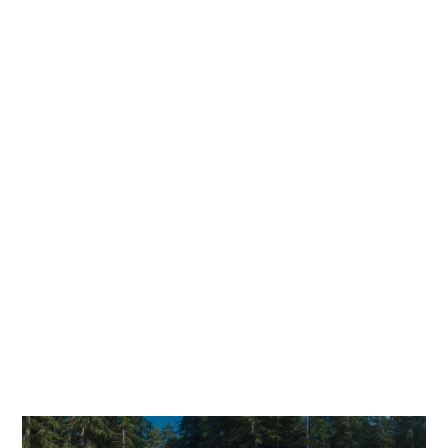
Colombia es el de las energías renovables. En el verano de 2020, por
ejemplo, Francia y Alemania anunciaron inversiones por 16.000
millones de euros para implementar el uso de hidrógeno como
combustible. Y este mismo año, justamente, el Ministerio de Minas y
Energía en Colombia anunció que está trabajando en una hoja de
ruta con el Banco Interamericano de Desarrollo (BID) para incluir al
hidrógeno en la matriz de energías limpias y renovables para el país.
En el grupo de energéticos que presentan cero emisiones, según el
MinMinas, está el hidrógeno. De acuerdo con el ministro Diego Mesa,
en el primer trimestre de 2021 se presentará la hoja de ruta
estructurada con el BID para la producción y uso de hidrógeno verde
teniendo en cuenta las variables institucionales, legales, comerciales y
financieras del país. El hidrógeno verde, como está demostrado en
diferentes países del mundo, se genera a través de un proceso
electroquímico conocido como electrólisis, el cual consiste en utilizar
electricidad para separar el hidrógeno del oxígeno que está presente
en el agua. En dichos procesos de producción, uso del hidrógeno
mediante combustión y celdas de combustible no hay emisiones de
gases efectos invernaderos (G.E.I)